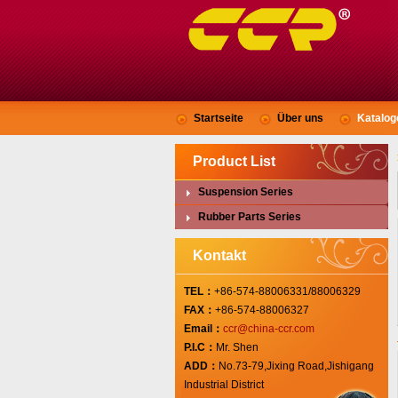
Startseite
Über uns
Katalog
Product List
Suspension Series
Rubber Parts Series
Kontakt
TEL：
+86-574-88006331/88006329
FAX：
+86-574-88006327
Email：
ccr@china-ccr.com
P.I.C：
Mr. Shen
ADD：
No.73-79,Jixing Road,Jishigang
Industrial District