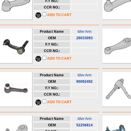
F.Y NO.:
CCR NO.:
ADD TO CART
Product Name
Idler Arm
OEM
26033093
F.Y NO.:
CCR NO.:
ADD TO CART
Product Name
Idler Arm
OEM
90092492
F.Y NO.:
CCR NO.:
ADD TO CART
Product Name
Idler Arm
OEM
52256814