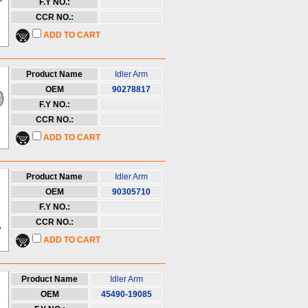
F.Y NO.:
CCR NO.:
ADD TO CART
Product Name
Idler Arm
OEM
90278817
F.Y NO.:
CCR NO.:
ADD TO CART
Product Name
Idler Arm
OEM
90305710
F.Y NO.:
CCR NO.:
ADD TO CART
Product Name
Idler Arm
OEM
45490-19085