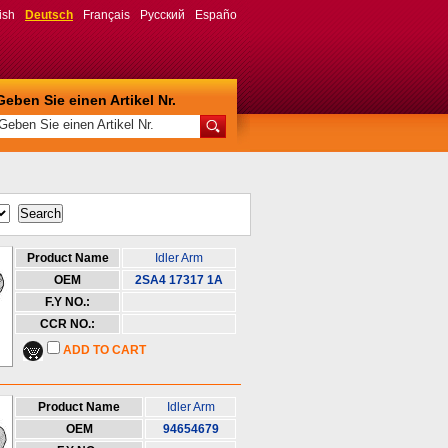
ish
Deutsch
Français
Русский
Españo
Geben Sie einen Artikel Nr.
Geben Sie einen Artikel Nr.
Product Name
Idler Arm
OEM
2SA4 17317 1A
F.Y NO.:
CCR NO.:
ADD TO CART
Product Name
Idler Arm
OEM
94654679