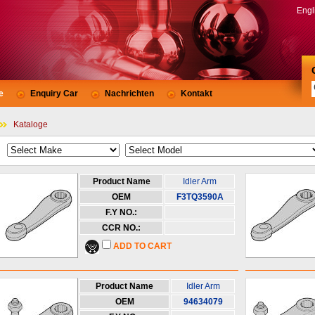
Engl
e
Enquiry Car
Nachrichten
Kontakt
Kataloge
Product Name
Idler Arm
OEM
F3TQ3590A
F.Y NO.:
CCR NO.:
ADD TO CART
Product Name
Idler Arm
OEM
94634079